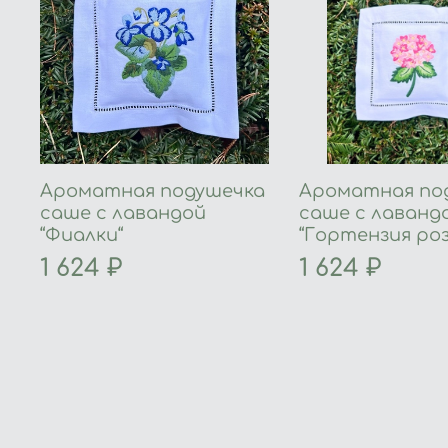
Ароматная подушечка
Ароматная по
саше с лавандой
саше с лаванд
“Фиалки“
“Гортензия роз
1 624 ₽
1 624 ₽