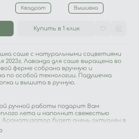
Квадрат
Вышивка
Купить в 1 клик
шка саше с натуральными соцветиями
я 2023г. Лаванда для саше выращена во
овой ферме собрана вручную и
 по особой технологии. Падушечка
лопка и вышита в ручную.
ой ручной работы подарит Вам
плого лета и наполнит свежестью
у. Ароматизатор будет очень актуален в
тите саше в бельевых ящиках, в
ю
а полках с постельным бельём. Также