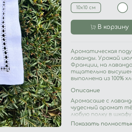
10х10 см
В корзину
Ароматическая поду
лаванды. Урожай июл
Франции, на лаванд
тщательно высушена
выполнена из 100% х
Описание
Аромасаше с лаванд
чудесный аромат тё
любую полку в шкаф
гардеробных: размес
Показать полность
коробках с обувью, н