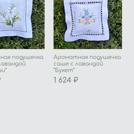
ная подушечка
Ароматная подушечка
лавандой
саше с лавандой
и“
“Букет“
₽
1 624 ₽