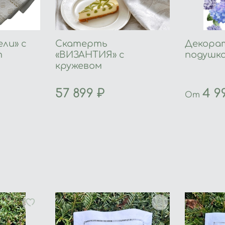
ли» с
Скатерть
Декора
т
«ВИЗАНТИЯ» с
подушк
кружевом
57 899 ₽
4 9
От