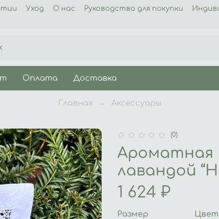
нтии
Уход
О нас
Руководство для покупки
Индив
ет
Оплата
Доставка
Главная
Аксессуары
(0)
Ароматная 
лавандой “
1 624 ₽
Размер
Цвет