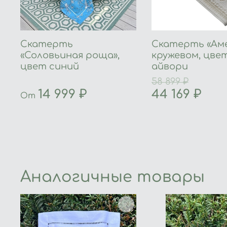
Скатерть
Скатерть «Аме
«Соловьиная роща»,
кружевом, цве
цвет синий
айвори
58 899 ₽
14 999 ₽
44 169 ₽
От
Аналогичные товары