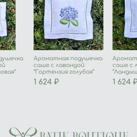
душечка
Ароматная подушечка
Аромат
ой
саше с лавандой
саше с 
овая“
“Гортензия голубая“
“Ландыш
1 624 ₽
1 624 