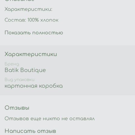
Характеристики:
Состав: 100% хлопок
Производство: Россия
Показать полностью
Стирка: 40 градусов
Глажка: температура 200С
Характеристики
Сушка: в расправленном виде
Бренд
Batik Boutique
Вид упаковки
картонная коробка
Отзывы
Отзывов еще никто не оставлял
Написать отзыв