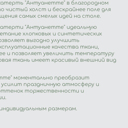
атерть "Антуанетте" в благородном
о чистый холст и бескрайнее поле для
щения самых смелых идей на столе.
катерти "Антуанетте" идеальную
четание хлопковых и синтетических
позволяет выгодно улучшить
ксплуатационные качества ткани,
ее и позволяет увеличить температуру
совая ткань имеет красивый внешний вид
тте" моментально преобразит
 усилит праздничную атмосферу и
оттенок торжественности и
ши.
 индивидуальным размерам.