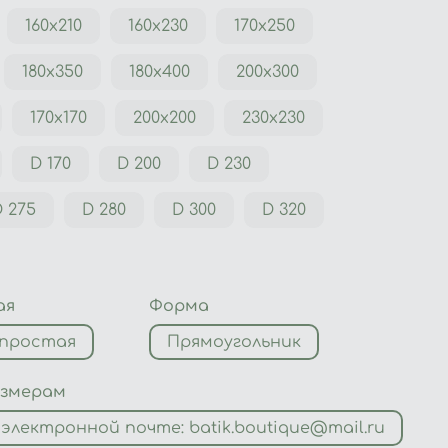
160х210
160х230
170х250
180х350
180х400
200х300
170х170
200х200
230х230
D 170
D 200
D 230
 275
D 280
D 300
D 320
ая
Форма
 простая
Прямоугольник
азмерам
электронной почте: batik.boutique@mail.ru