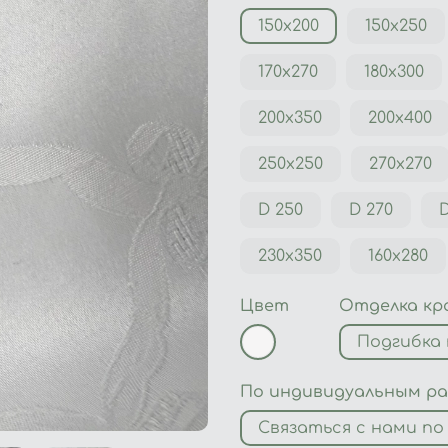
150х200
150х250
170х270
180х300
200х350
200х400
250х250
270х270
D 250
D 270
D
230x350
160x280
Цвет
Отделка кр
Подгибка
По индивидуальным р
Связаться с нами по 