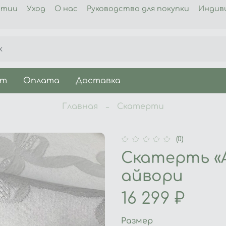
нтии
Уход
О нас
Руководство для покупки
Индив
ет
Оплата
Доставка
Главная
Скатерти
(0)
Скатерть «
айвори
16 299 ₽
Размер