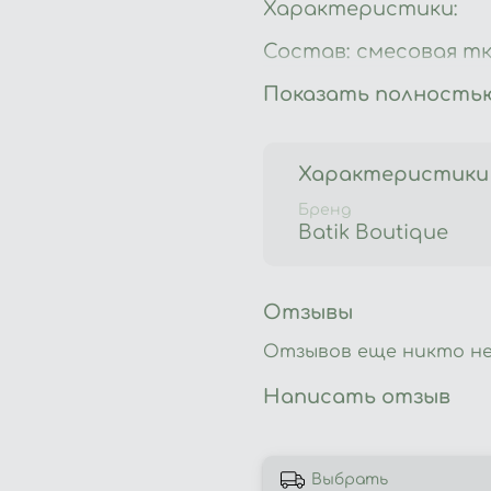
Характеристики:
Состав: смесовая тк
Производство: Росс
Показать полность
Стирка: 60 градусов
Характеристики
Глажка: температур
Бренд
Сушка: в расправлен
Batik Boutique
Артикул: 22002
Отзывы
Отзывов еще никто не
Написать отзыв
Выбрать