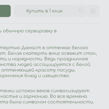
Купить в 1 клик
 обычную сервировку в
атертью Дамаст в оттенках белого
ет. Белая скатерть вмиг освежит стол,
ти и нарядности. Ведь праздничное
нства людей ассоциируется с белой
 оттеняющей красоту посуды,
ормления блюд и изящество
ттенки испокон веков символизируют
счастье и гармонию. Во все времена
ета была символом состоятельности.