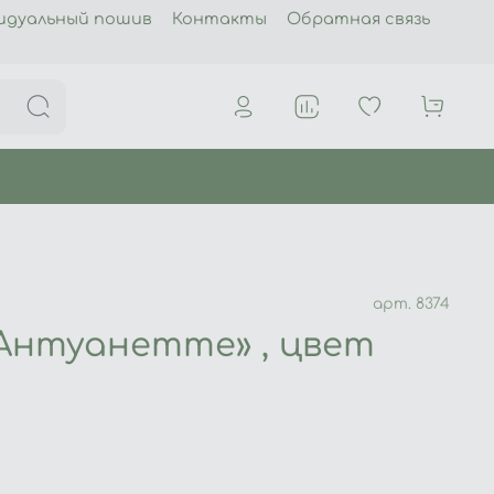
идуальный пошив
Контакты
Обратная связь
арт.
8374
Антуанетте» , цвет