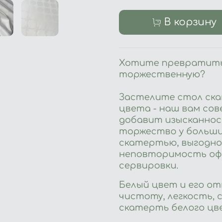
В корзину
Хотите превратить
торжественную?
⠀
Застелите стол ск
цвета - наш вам сов
добавит изысканнос
торжество у больши
скатертью, выгодно
неповторимость оф
сервировки.
Белый цвет и его о
чистоту, легкость, 
скатерть белого цв