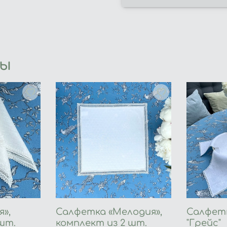
ры
»,
Салфетка «Мелодия»,
Салфетк
шт.
комплект из 2 шт.
"Грейс"