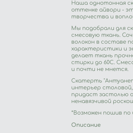
Наша однотонная ск
оттенке айвори - эт
творчества и вопло
Мы подобрали для с
смесовую ткань. Со
волокон в составе 
характеристики и э
делает ткань прочн
стирки до 60С. Сме
и почти не мнется.
Скатерть "Антуане
интерьер столовой,
придаст застолью 
ненавязчивой роско
*Возможен пошив по
Описание