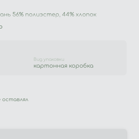
ань 56% полиэстер, 44% хлопок
ия
ю
а 150С
Вид упаковки
ном виде
картонная коробка
 оставлял