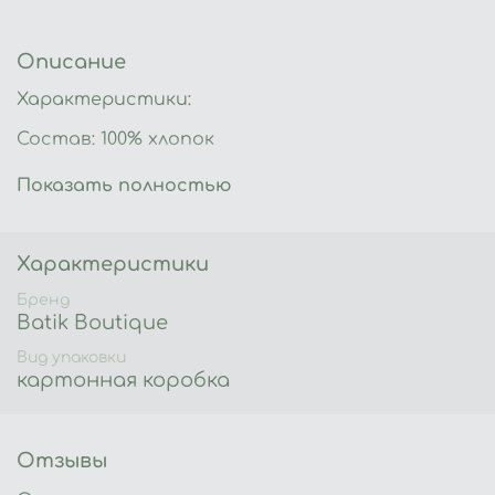
Описание
Характеристики:
Состав: 100% хлопок
Производство: Россия
Показать полностью
Стирка: 40 градусов
Глажка: температура 200С
Характеристики
Сушка: в расправленном виде
Бренд
Batik Boutique
Артикул: 3321-86
Вид упаковки
картонная коробка
Отзывы