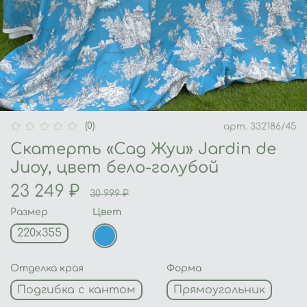
(0)
арт.
332186/45
Скатерть «Сад Жуи» Jardin de
Juoy, цвет бело-голубой
23 249 ₽
30 999 ₽
Размер
Цвет
220х355
Отделка края
Форма
Подгибка с кантом
Прямоугольник