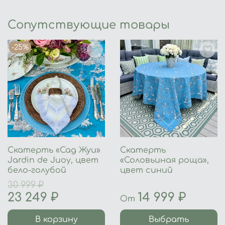
Сопутствующие товары
-25%
Скатерть «Сад Жуи»
Скатерть
Jardin de Juoy, цвет
«Соловьиная роща»,
бело-голубой
цвет синий
30 999 ₽
23 249 ₽
14 999 ₽
От
В корзину
Выбрать