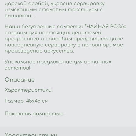
царской особой, украсив сервировку
изысканным столовым текстилем с
вышивкой. .
Наши безупречные салфетки “ЧАЙНАЯ РОЗА»
созданы для настоящих ценителей
прекрасного и способны превратить даже
повседневную сервировку в неповторимое
произведение искусства.
Уникальное предложение для истинных
эстетов!
Описание
Характеристики:
Размер: 45х45 см
Состав: салфетка 100% хлопок
Показать полностью
Производство: Россия
Стирка: ручная бережная стирка при t 30
Характеристики