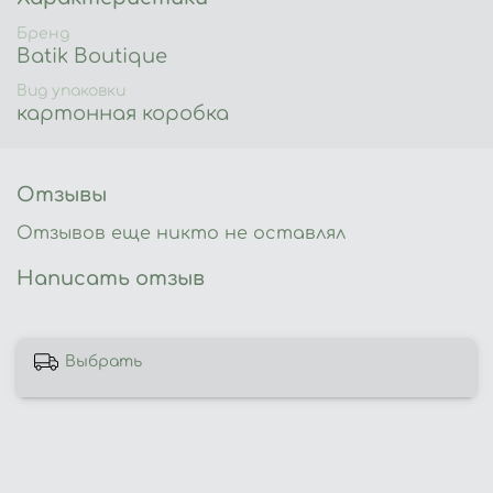
градусов
Бренд
Глажка: температура 150 С
Batik Boutique
Вид упаковки
Сушка: в расправленном виде
картонная коробка
Артикул: 105
Отзывы
Отзывов еще никто не оставлял
Написать отзыв
Выбрать