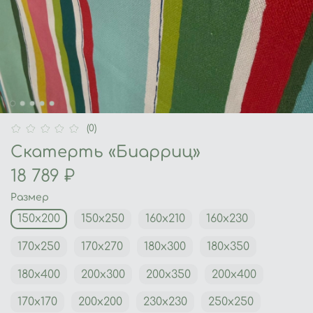
(0)
Скатерть «Биарриц»
18 789 ₽
Размер
150х200
150х250
160х210
160х230
170х250
170х270
180х300
180х350
180х400
200х300
200х350
200х400
170х170
200х200
230х230
250х250