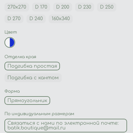
270х270
D 170
D 200
D 230
D 250
D 270
D 240
160х340
Цвет
Отделка края
Подгибка простая
Подгибка с кантом
Форма
Прямоугольник
По индивидуальным размерам
Связаться с нами по электронной почте:
batik.boutique@mail.ru