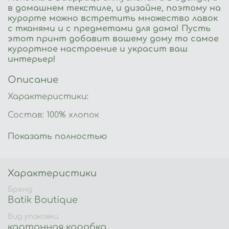
в домашнем текстиле, и дизайне, поэтому на
курорте можно встретить множество лавок
с тканями и с предметами для дома! Пусть
этот принт добавит вашему дому то самое
курортное настроение и украсит ваш
интерьер!
Описание
Характеристики:
Состав: 100% хлопок
Производство: Россия
Показать полностью
Стирка: 40 градусов
Глажка: температура 200С
Характеристики
Сушка: в расправленном виде
Бренд
Batik Boutique
Артикул: 288021
Вид упаковки
картонная коробка